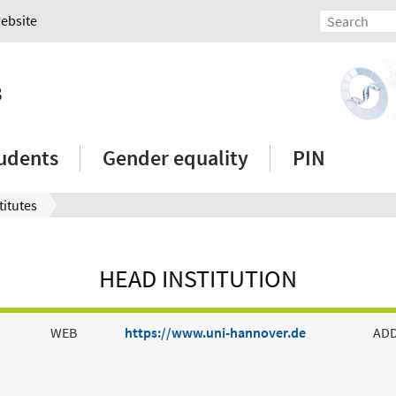
Website
3
udents
Gender equality
PIN
titutes
HEAD INSTITUTION
WEB
https://www.uni-hannover.de
AD