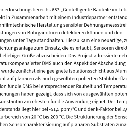
erforschungsbereichs 653 „Gentelligente Bauteile im Lebe
ekt in Zusammenarbeit mit einem Industriepartner entstand
nnfilmtechnische Herstellung sensibler Dehnungsmessstreif
tungen von Bohrgarnituren detektieren können und den
en unter Tage standhalten. Hierzu kam eine neuartige, 
htungsanlage zum Einsatz, die es erlaubt, Sensoren direkt
beliebiger Größe abzuscheiden. Das Projekt adressierte ne
aturkompensierter DMS auch den Aspekt der Abscheidung
u wurde zunächst eine geeignete Isolationsschicht aus Alu
ohl auf planaren als auch gewölbten polierten Stahloberflä
ion für die DMS bei entsprechender Rauheit und Temperatur
chungen haben gezeigt, dass sich von ausgewählten poten
Konstantan am ehesten für die Anwendung eignet. Der Temp
derstands liegt hier bei ‑51,5 ppm/°C und der k‑Faktor bei 2
bereich von 20 °C bis 200 °C. Die Strukturierung der Sen
chen Sensorcharakterisierung auf planaren Substraten zunäc