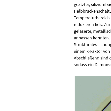
geätzter, silizium
Halbbrückenschalt
Temperaturbereich 
reduzieren ließ. Zu
gelaserte, metallis
anpassen konnten. 
Strukturabweichung
einem k‑Faktor von
Abschließend sind 
sodass ein Demonst