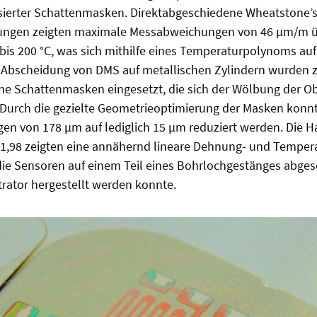
basierter Schattenmasken. Direktabgeschiedene Wheatstone’
ungen zeigten maximale Messabweichungen von 46 µm/m 
bis 200 °C, was sich mithilfe eines Temperaturpolynoms au
r Abscheidung von DMS auf metallischen Zylindern wurden z
che Schattenmasken eingesetzt, die sich der Wölbung der O
Durch die gezielte Geometrieoptimierung der Masken konn
en von 178 µm auf lediglich 15 µm reduziert werden. Die H
 1,98 zeigten eine annähernd lineare Dehnung- und Temper
die Sensoren auf einem Teil eines Bohrlochgestänges abge
rator hergestellt werden konnte.