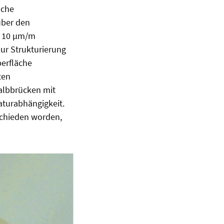
sche
über den
f 10 µm/m
ur Strukturierung
berfläche
ten
albbrücken mit
aturabhängigkeit.
schieden worden,