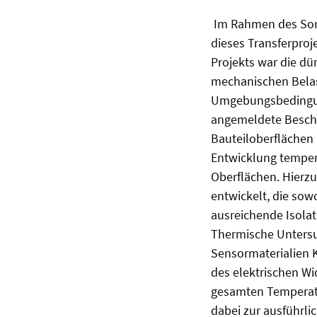
Im Rahmen des Sond
dieses Transferproj
Projekts war die dü
mechanischen Belas
Umgebungsbedingung
angemeldete Beschic
Bauteiloberflächen 
Entwicklung temper
Oberflächen. Hierz
entwickelt, die sow
ausreichende Isolat
Thermische Untersu
Sensormaterialien 
des elektrischen Wi
gesamten Temperatur
dabei zur ausführli