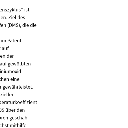
nszyklus“ ist
en. Ziel des
en (DMS), die die
zum Patent
 auf
ben der
 auf gewölbten
miniumoxid
chen eine
 gewährleistet.
ziellen
eraturkoeffizient
,05 über den
soren geschah
hst mithilfe